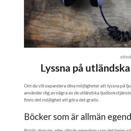
okto
Lyssna på utländska
Om du vill expandera dina möjligheter att lyssna på l
använder dig av några av de utländska ljudbokstjänst
finns det möjlighet att göra det gratis.
Böcker som är allmän ege
Public domain, eller allmän egendom som det heter på