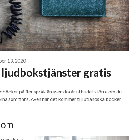
ber 13, 2020
 ljudbokstjänster gratis
judböcker på fler språk än svenska är utbudet större om du
erna som finns. Även när det kommer till utländska böcker
ndom
 svenska, är