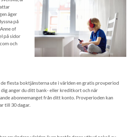
attar
ngen äger
 lyssna på
Anne of
l på sidor
s.com och
de flesta boktjänsterna ute i världen en gratis provperiod
 dig anger du ditt bank- eller kreditkort och när
arande abonnemanget från ditt konto. Provperioden kan
r till 30 dagar.
 har användare världen över består deras utbud också av