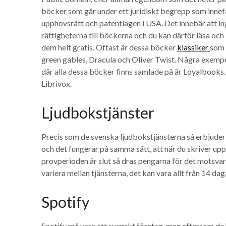
böcker som går under ett juridiskt begrepp som innef
upphovsrätt och patentlagen i USA. Det innebär att i
rättigheterna till böckerna och du kan därför läsa och
dem helt gratis. Oftast är dessa böcker
klassiker
som 
green gables, Dracula och Oliver Twist. Några exempe
där alla dessa böcker finns samlade på är Loyalbook
Librivox.
Ljudbokstjänster
Precis som de svenska ljudbokstjänsterna så erbjuder 
och det fungerar på samma sätt, att när du skriver upp
provperioden är slut så dras pengarna för det motsv
variera mellan tjänsterna, det kan vara allt från 14 daga
Spotify
Spotify må vara ett svenskt företag, men eftersom de