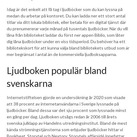
Idag är det enkelt att få tag i ljudböcker som du kan lyssna på
medan du arbetar på kontoret. Du kan ladda ner ett stort antal
titlar via ditt lokala bibliotek, eller betala för en digital tjänst där
du prenumererar varje månad på tusentals ljudböcker. När du vill
låna från biblioteket laddar du först ner appen Biblio, som låter
dig låna ljudböcker under en viss tidsperiod. Du behöver ha ett
bibliotekskort för att kunna välja bland bibliotekets utbud som är
mer begränsat i antal än de kommersiella ljudboksapparna.
Ljudboken populär bland
svenskarna
Internetstiftelsen gjorde en undersökning år 2020 som visade
att 38 procent av internetanvändarna i Sverige lyssnade på
ljudböcker. Bland dessa var det sju procent som lyssnade minst
en gång per dag. Ljudboken utsågs redan år 2006 till årets
svenska julklapp av Handelns utredningsinstitut. Bland de mest
kända strömningstjänsterna som erbjuder ljudböcker hittar vi
Bookbeat, Storytel och Nextory. Storytels affärsidé innefattar